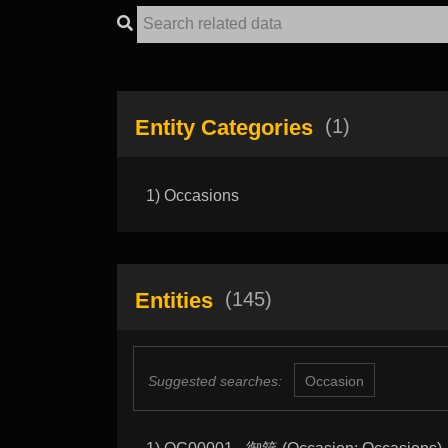
Entity Categories
(1)
1) Occasions
Entities
(145)
Suggested searches:
Occasion