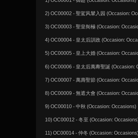
1) OC00001 - 御筵 (Occasion: Occasions)
2) OC00002 - 聖駕风輦入园 (Occasion: Occ
3) OC00003 - 聖皇䘖極 (Occasion: Occasi
4) OC00004 - 皇太后訓政 (Occasion: Occas
5) OC00005 - 皇上大婚 (Occasion: Occasi
6) OC00006 - 皇太后萬夀聖誕 (Occasion: O
7) OC00007 - 萬壽聖節 (Occasion: Occasi
8) OC00009 - 無遮大會 (Occasion: Occasi
9) OC00010 - 中秋 (Occasion: Occasions)
10) OC00012 - 冬至 (Occasion: Occasions
11) OC00014 - 仲冬 (Occasion: Occasions