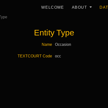
WELCOME
ABOUT
DA
Type
Entity Type
Name
Occasion
TEXTCOURT Code
occ