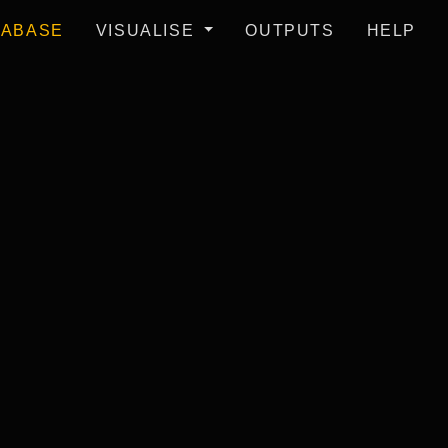
TABASE
VISUALISE
OUTPUTS
HELP