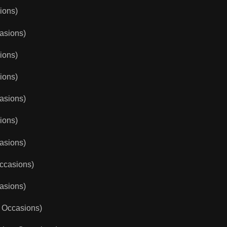
ions)
sions)
ions)
ions)
sions)
ions)
sions)
casions)
sions)
Occasions)